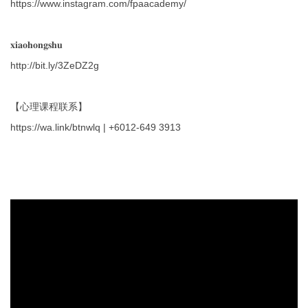
https://www.instagram.com/fpaacademy/
𝐱𝐢𝐚𝐨𝐡𝐨𝐧𝐠𝐬𝐡𝐮
http://bit.ly/3ZeDZ2g
【心理课程联系】
https://wa.link/btnwlq
| +6012-649 3913