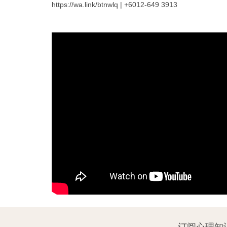
https://wa.link/btnwlq
| +6012-649 3913