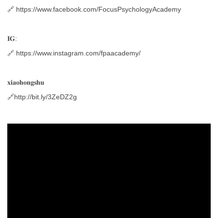
🔗 https://www.facebook.com/FocusPsychologyAcademy
𝐈𝐆:
🔗 https://www.instagram.com/fpaacademy/
𝐱𝐢𝐚𝐨𝐡𝐨𝐧𝐠𝐬𝐡𝐮
🔗
http://bit.ly/3ZeDZ2g