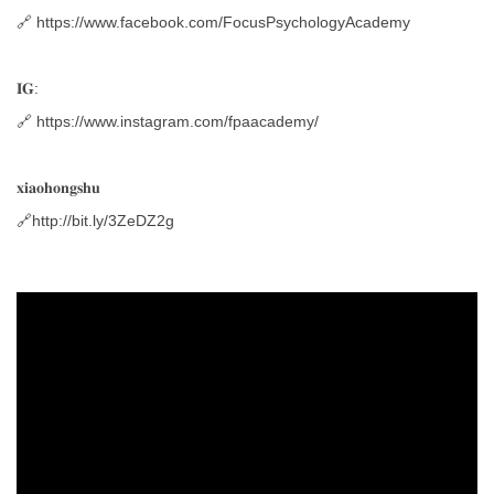
🔗 https://www.facebook.com/FocusPsychologyAcademy
𝐈𝐆:
🔗 https://www.instagram.com/fpaacademy/
𝐱𝐢𝐚𝐨𝐡𝐨𝐧𝐠𝐬𝐡𝐮
🔗
http://bit.ly/3ZeDZ2g