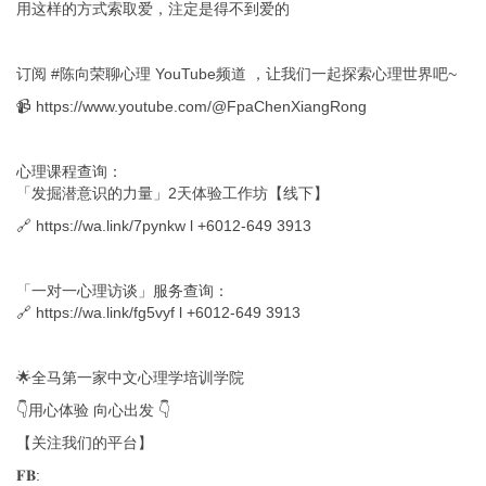
用这样的方式索取爱，注定是得不到爱的
订阅 #陈向荣聊心理 YouTube频道 ，让我们一起探索心理世界吧~
📹
https://www.youtube.com/@FpaChenXiangRong
心理课程查询：
「发掘潜意识的力量」2天体验工作坊【线下】
🔗
https://wa.link/7pynkw
l +6012-649 3913
「一对一心理访谈」服务查询：
🔗
https://wa.link/fg5vyf
l +6012-649 3913
🌟全马第一家中文心理学培训学院
👇用心体验 向心出发 👇
【关注我们的平台】
𝐅𝐁: