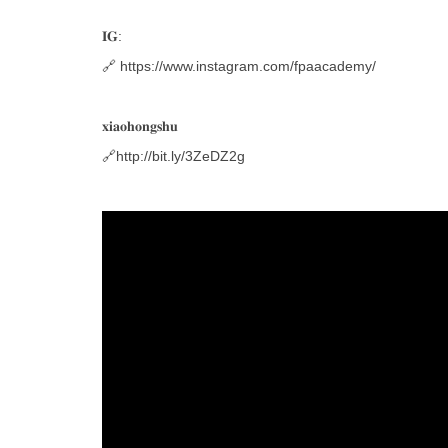
𝐈𝐆:
🔗 https://www.instagram.com/fpaacademy/
𝐱𝐢𝐚𝐨𝐡𝐨𝐧𝐠𝐬𝐡𝐮
🔗
http://bit.ly/3ZeDZ2g